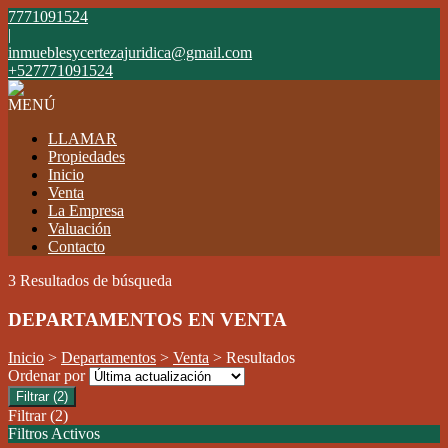
7771091524
|
inmueblesycertezajuridica@gmail.com
+527771091524
MENÚ
LLAMAR
Propiedades
Inicio
Venta
La Empresa
Valuación
Contacto
3 Resultados de búsqueda
DEPARTAMENTOS EN VENTA
Inicio
>
Departamentos
>
Venta
> Resultados
Ordenar por
Filtrar
(2)
Filtrar
(2)
Filtros Activos