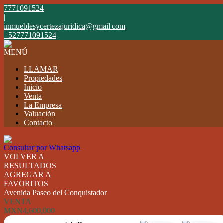
7771091524
|
inmueblesycertezajuridica@gmail.com
+527771091524
MENÚ
LLAMAR
Propiedades
Inicio
Venta
La Empresa
Valuación
Contacto
Consultar por Whatsapp
VOLVER A
RESULTADOS
AGREGAR A
FAVORITOS
Avenida Paseo del Conquistador
VENTA
MXN4,600,000