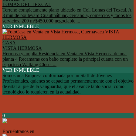
LOMAS DEL TEXCAL
Terreno completamente plano ubicado en Col. Lomas del Texcal. A
3 min de boulevard Cuauhnáhuac, cercano a, comercios y todos los
servicios. 200 m²$450,000 negociable ...
VER INMUEBLE
CASA
VISTA HERMOSA
Hermosa y amplia Residencia en Venta en Vista Hermosa de una
planta 4 Recamaras con baño completo la principal cuanta con un
espacioso Walking Closet ...
VER INMUEBLE
Somos una Empresa conformada por un Staff de Jóvenes
Profesionales, quienes se capacitan permanentemente con el objetivo
de estar al pie de la vanguardia, que el avance tanto social como
tecnológico lo requieren en la actualidad.
0
Encuéntranos en