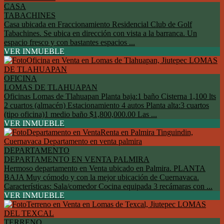
CASA
TABACHINES
Casa ubicada en Fraccionamiento Residencial Club de Golf
Tabachines. Se ubica en dirección con vista a la barranca. Un
espacio fresco y con bastantes espacios ...
VER INMUEBLE
OFICINA
LOMAS DE TLAHUAPAN
Oficinas Lomas de Tlahuapan Planta baja:1 baño Cisterna 1,100 lts
2 cuartos (almacén) Estacionamiento 4 autos Planta alta:3 cuartos
(tipo oficina)1 medio baño $1,800,000.00 Las ...
VER INMUEBLE
DEPARTAMENTO
DEPARTAMENTO EN VENTA PALMIRA
Hermoso departamento en Venta ubicado en Palmira. PLANTA
BAJA Muy cómodo y con la mejor ubicación de Cuernavaca.
Características: Sala/comedor Cocina equipada 3 recámaras con ...
VER INMUEBLE
TERRENO