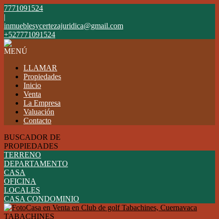
7771091524
|
inmueblesycertezajuridica@gmail.com
+527771091524
MENÚ
LLAMAR
Propiedades
Inicio
Venta
La Empresa
Valuación
Contacto
BUSCADOR DE
PROPIEDADES
TERRENO
DEPARTAMENTO
CASA
OFICINA
LOCALES
CASA CONDOMINIO